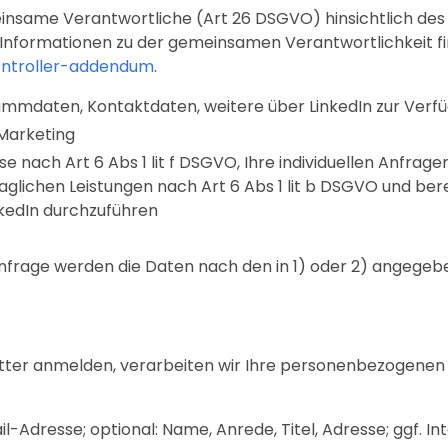
nsame Verantwortliche (Art 26 DSGVO) hinsichtlich des
e Informationen zu der gemeinsamen Verantwortlichkeit fi
controller-addendum
.
mmdaten, Kontaktdaten, weitere über LinkedIn zur Verfü
Marketing
e nach Art 6 Abs 1 lit f DSGVO, Ihre individuellen Anfra
glichen Leistungen nach Art 6 Abs 1 lit b DSGVO und berec
kedIn durchzuführen
frage werden die Daten nach den in 1) oder 2) angegebe
etter anmelden, verarbeiten wir Ihre personenbezogene
l-Adresse; optional: Name, Anrede, Titel, Adresse; ggf. I